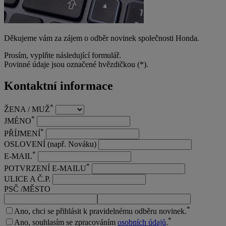
Děkujeme vám za zájem o odběr novinek společnosti Honda.
Prosím, vyplňte následující formulář.
Povinné údaje jsou označené hvězdičkou (
*
).
Kontaktní informace
*
ŽENA / MUŽ
*
JMÉNO
*
PŘÍJMENÍ
OSLOVENÍ (např. Nováku)
*
E-MAIL
*
POTVRZENÍ E-MAILU
ULICE A Č.P.
PSČ /
MĚSTO
*
Ano, chci se přihlásit k pravidelnému odběru novinek.
*
Ano, souhlasím se zpracováním
osobních údajů
.